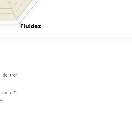
 de tren
 zona. Es
al.