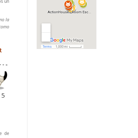
os un
mo la
 como
R
 5
te de