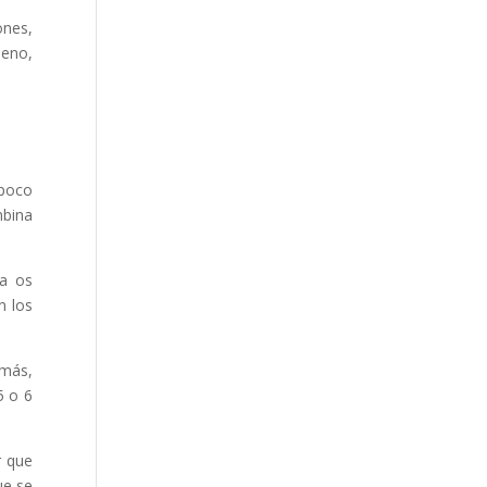
ones,
ueno,
 poco
mbina
Ya os
n los
emás,
5 o 6
r que
ue se