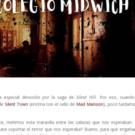
a especial devoción por la saga de
Silent Hill.
Por eso, cuando
de
Silent Town
(encima con el sello de
Mad Mansion
), poco tardam
te, metimos esta maravilla entre las salazas que nos esperaban.
para soportar el terror que nos esperaba? Bueno, para qué engaña