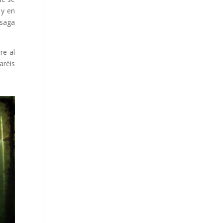
 y en
 saga
re al
aréis