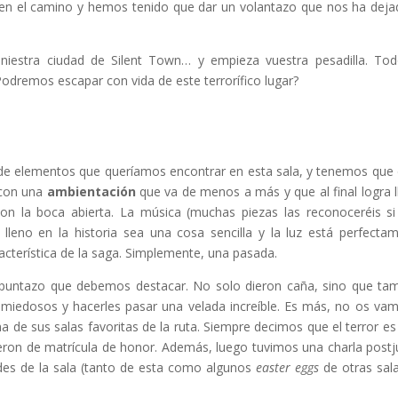
 en el camino y hemos tenido que dar un volantazo que nos ha deja
iestra ciudad de Silent Town… y empieza vuestra pesadilla. To
odremos escapar con vida de este terrorífico lugar?
 de elementos que queríamos encontrar en esta sala, y tenemos que 
 con una
ambientación
que va de menos a más y que al final logra l
con la boca abierta. La música (muchas piezas las reconoceréis si
leno en la historia sea una cosa sencilla y la luz está perfecta
cterística de la saga. Simplemente, una pasada.
puntazo que debemos destacar. No solo dieron caña, sino que ta
 miedosos y hacerles pasar una velada increíble. Es más, no os va
 de sus salas favoritas de la ruta. Siempre decimos que el terror e
ron de matrícula de honor. Además, luego tuvimos una charla post
des de la sala (tanto de esta como algunos
easter eggs
de otras sal