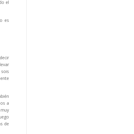
do el
do es
decir
levar
 sois
mente
mbién
mos a
s muy
juego
as de