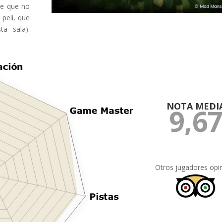
de que no
peli, que
a sala).
NOTA MEDI
9,6
Otros jugadores opi