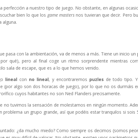
a perfección a nuestro tipo de juego. No obstante, en algunas ocasi
scuchar bien lo que los
game masters
nos tuvieran que decir. Pero b
a alguna.
 que pasa con la ambientación, va de menos a más. Tiene un inicio un
 por qué), pero al final coge un ritmo sorprendente mientras co
ilo sala de escape, que es a lo que hemos venido.
ego
lineal
con
no lineal
, y encontraremos
puzles
de todo tipo. 
 (por algo son dos horacas de juego), por lo que no os durmáis e
errorífico cuyos habitantes no son Ned Flanders precisamente.
ue no tuvimos la sensación de molestarnos en ningún momento. Ad
n problema un grupo grande, así que podéis estar tranquilos si sois 
eguntado: ¿da mucho miedo? Como siempre os decimos (somos peo
que es muy difícil de valorar. No obstante, existen unos parámetros q