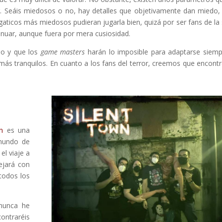
or. Seáis miedosos o no, hay detalles que objetivamente dan miedo,
 gaticos más miedosos pudieran jugarla bien, quizá por ser fans de la
inuar, aunque fuera por mera cusiosidad.
mo y que los
game masters
harán lo imposible para adaptarse siemp
más tranquilos. En cuanto a los fans del terror, creemos que encontr
n
es una
 mundo de
el viaje a
ejará con
todos los
 nunca he
contraréis