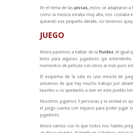
En el tema de las
pistas,
estos se adaptaron a l
como la música estaba muy alta, nos costaba e
quitando ese pequeño detalle, no tenemos quej
JUEGO
Ahora pasemos a hablar de la
fluidez
. Al igual
lento para algunos jugadores (ya entenderéis
momentos de película con otros al más puro est
El esquema de la sala es una mezcla de ju
avisamos de que hay mucho trabajo por delante
laureles u os quedaréis a vivir en este pueblo t
Nosotros jugamos 5 personas y la verdad es q
el juego cuenta con espacio para poder jugar si
jugadores.
Ahora vamos con lo que todos nos habéis pr
un disco rayado), el miedo es subjetivo, por lo 