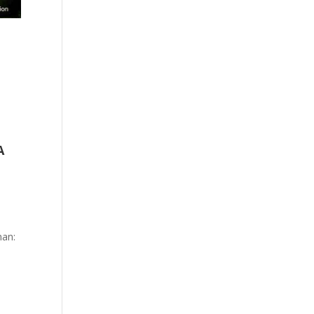
A
7
nan: