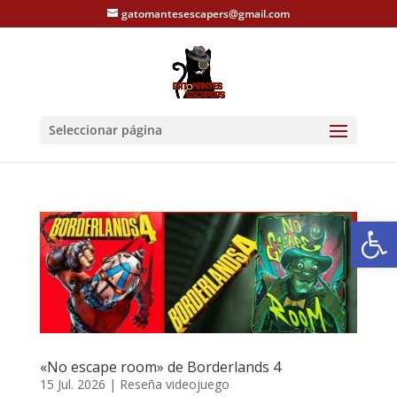
gatomantesescapers@gmail.com
Seleccionar página
Abrir
«No escape room» de Borderlands 4
15 Jul. 2026
|
Reseña videojuego