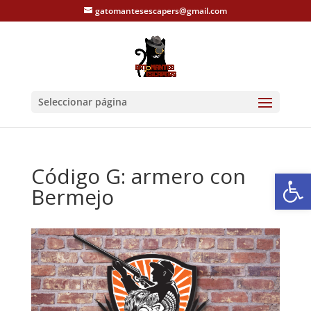
gatomantesescapers@gmail.com
Seleccionar página
Código G: armero con
Abrir
Bermejo