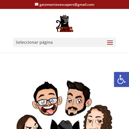
gatomantesescapers@gmail.com
Seleccionar página
Abrir