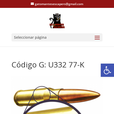
gatomantesescapers@gmail.com
Seleccionar página
Código G: U332 77-K
Abrir