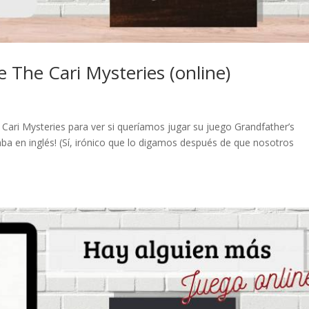
 The Cari Mysteries (online)
Cari Mysteries para ver si queríamos jugar su juego Grandfather’s
aba en inglés! (Sí, irónico que lo digamos después de que nosotros