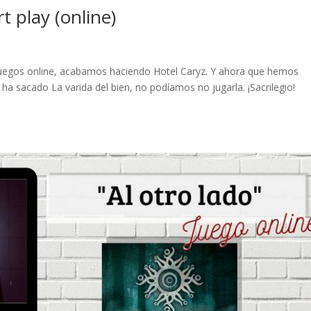
t play (online)
egos online, acabamos haciendo Hotel Caryz. Y ahora que hemos
 ha sacado La varida del bien, no podíamos no jugarla. ¡Sacrilegio!