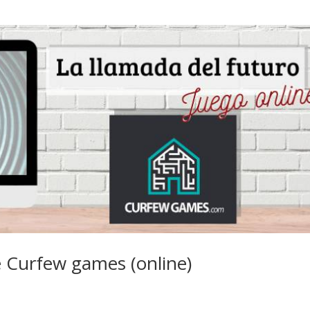
e Curfew games (online)