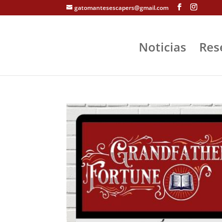
gatomantesescapers@gmail.com
Noticias
Res