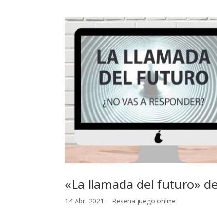
«La llamada del futuro» d
14 Abr. 2021
|
Reseña juego online