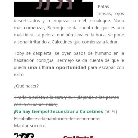
Patas
tensas, ojos
desorbitados y a empezar con el tembleque. Nada
más comenzar, Bermejo se da cuenta de que es una
mala idea. La pelota, que aún lleva en la boca, se pone
a sonar irritando a Calcetines que comienza a ladrar.
Toby se despierta, se oyen pasos de humano en la
habitación contigua. Bermejo se da cuenta de que le
queda 𝘂𝗻𝗮 ú𝗹𝘁𝗶𝗺𝗮 𝗼𝗽𝗼𝗿𝘁𝘂𝗻𝗶𝗱𝗮𝗱 para escapar con
éxito.
¿Qué hacer?
Tirarle la pelota a la cara y huir (dejando a los perros
con la culpa del ruido)
¡No hay tiempo! Secuestrar a Calcetines
(50 %)
Escabullirse a la habitación de los humanos
Maullar socorro