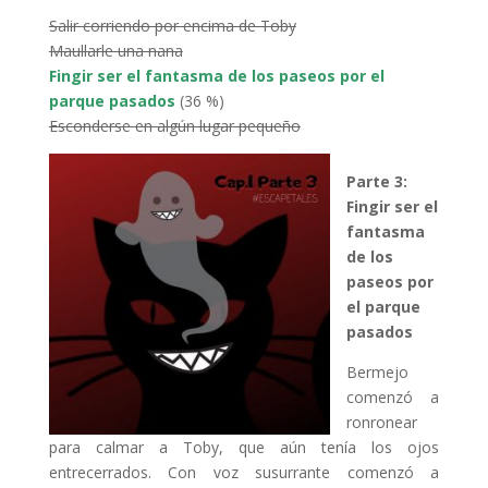
Salir corriendo por encima de Toby
Maullarle una nana
Fingir ser el fantasma de los paseos por el
parque pasados
(36 %)
Esconderse en algún lugar pequeño
Parte 3:
Fingir ser el
fantasma
de los
paseos por
el parque
pasados
Bermejo
comenzó a
ronronear
para calmar a Toby, que aún tenía los ojos
entrecerrados. Con voz susurrante comenzó a