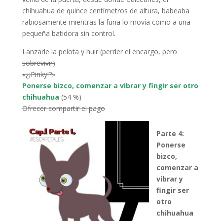
chihuahua de quince centímetros de altura, babeaba
rabiosamente mientras la furia lo movía como a una
pequeña batidora sin control.
Lanzarle la pelota y huir (perder el encargo, pero
sobrevivir)
«¿¡Pinky!?»
Ponerse bizco, comenzar a vibrar y fingir ser otro
chihuahua
(54 %)
Ofrecer compartir el pago
Parte 4:
Ponerse
bizco,
comenzar a
vibrar y
fingir ser
otro
chihuahua