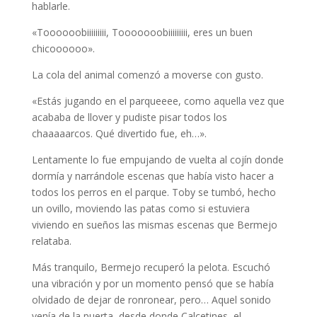
hablarle.
«Toooooobiiiiiiiii, Tooooooobiiiiiiiii, eres un buen
chicoooooo».
La cola del animal comenzó a moverse con gusto.
«Estás jugando en el parqueeee, como aquella vez que
acababa de llover y pudiste pisar todos los
chaaaaarcos. Qué divertido fue, eh…».
Lentamente lo fue empujando de vuelta al cojín donde
dormía y narrándole escenas que había visto hacer a
todos los perros en el parque. Toby se tumbó, hecho
un ovillo, moviendo las patas como si estuviera
viviendo en sueños las mismas escenas que Bermejo
relataba.
Más tranquilo, Bermejo recuperó la pelota. Escuchó
una vibración y por un momento pensó que se había
olvidado de dejar de ronronear, pero… Aquel sonido
venía de la puerta, desde donde Calcetines, el