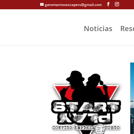
gatomantesescapers@gmail.com
Noticias
Res