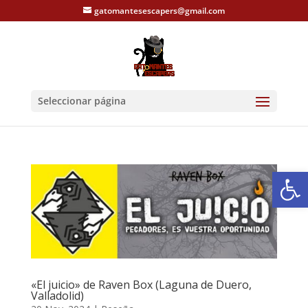
gatomantesescapers@gmail.com
Seleccionar página
Abrir
«El juicio» de Raven Box (Laguna de Duero,
Valladolid)