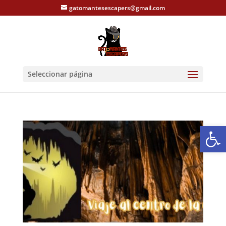
gatomantesescapers@gmail.com
Seleccionar página
Abrir