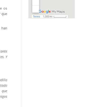
ue os
r que
s han
tante
es. Y
dillo
ntado
, que
migos