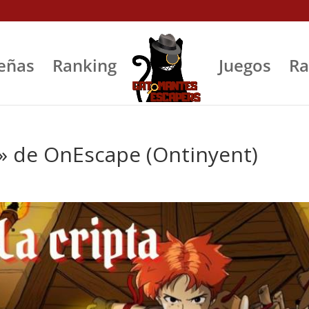
eñas
Ranking
Juegos
Ra
ta» de OnEscape (Ontinyent)