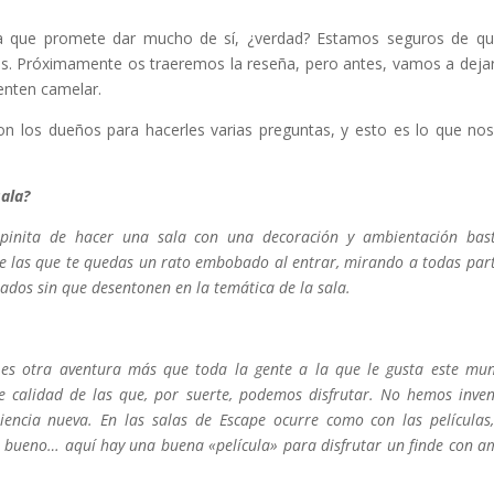
ala que promete dar mucho de sí, ¿verdad? Estamos seguros de q
éis. Próximamente os traeremos la reseña, pero antes, vamos a deja
enten camelar.
los dueños para hacerles varias preguntas, y esto es lo que no
sala?
pinita de hacer una sala con una decoración y ambientación bas
de las que te quedas un rato embobado al entrar, mirando a todas part
ados sin que desentonen en la temática de la sala.
 es otra aventura más que toda la gente a la que le gusta este mun
de calidad de las que, por suerte, podemos disfrutar. No hemos inve
iencia nueva. En las salas de Escape ocurre como con las películas
 bueno… aquí hay una buena «película» para disfrutar un finde con a