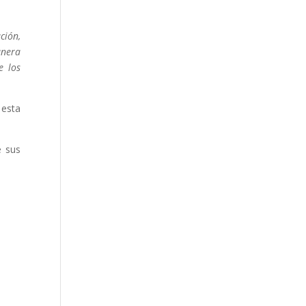
ción,
anera
e los
 esta
e sus