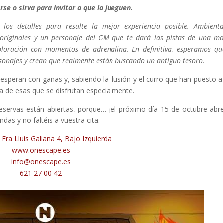
se o sirva para invitar a que la jueguen.
los detalles para resulte la mejor experiencia posible. Ambienta
 y originales y un personaje del GM que te dará las pistas de una m
loración con momentos de adrenalina. En definitiva, esperamos qu
ersonajes y crean que realmente están buscando un antiguo tesoro.
speran con ganas y, sabiendo la ilusión y el curro que han puesto a
a de esas que se disfrutan especialmente.
 reservas están abiertas, porque… ¡el próximo día 15 de octubre abr
das y no faltéis a vuestra cita.
 Fra Lluís Galiana 4, Bajo Izquierda
www.onescape.es
info@onescape.es
621 27 00 42