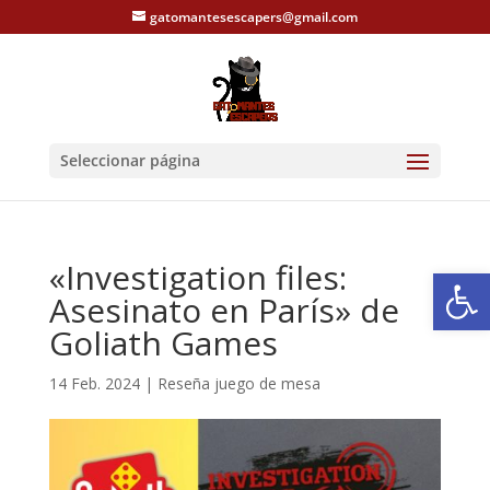
gatomantesescapers@gmail.com
Seleccionar página
«Investigation files:
Abrir
Asesinato en París» de
Goliath Games
14 Feb. 2024
|
Reseña juego de mesa