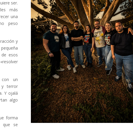
uiere ser.
zles más
recer una
cho peso
eracción y
 pequeña
o de esos
«resolver
s con un
y terror
. Y ojalá
rtan algo
que forma
r que se