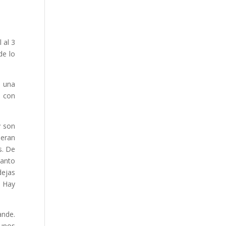
 al 3
de lo
e una
, con
y son
neran
s. De
uanto
dejas
. Hay
ande.
rupos