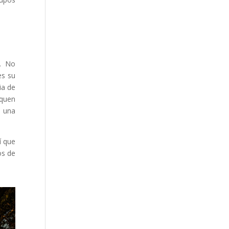
s. No
es su
ia de
squen
o una
í que
os de