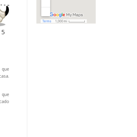
 5
s que
casa.
o que
ocado