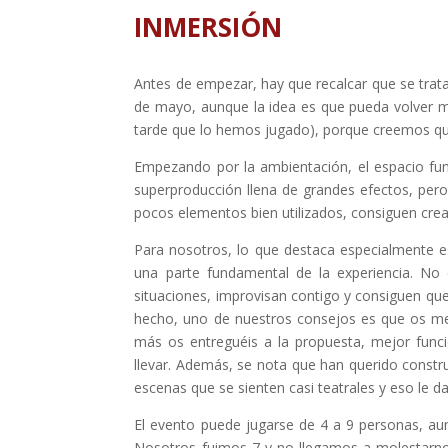
INMERSIÓN
Antes de empezar, hay que recalcar que se trat
de mayo, aunque la idea es que pueda volver má
tarde que lo hemos jugado), porque creemos q
Empezando por la ambientación, el espacio fun
superproducción llena de grandes efectos, per
pocos elementos bien utilizados, consiguen crea
Para nosotros, lo que destaca especialmente es
una parte fundamental de la experiencia. No 
situaciones, improvisan contigo y consiguen qu
hecho, uno de nuestros consejos es que os metá
más os entreguéis a la propuesta, mejor funci
llevar. Además, se nota que han querido constr
escenas que se sienten casi teatrales y eso le da
El evento puede jugarse de 4 a 9 personas, a
Nosotros fuimos 7 y no llegamos a molestarn