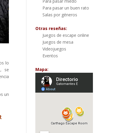
Para pasar miedo
Para pasar un buen rato
Salas por géneros
Otras reseñas:
Juegos de escape online
Juegos de mesa
Videojuegos
Eventos
nos lo
Mapa:
, se
ncia
os un
R