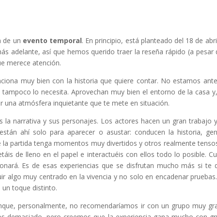
a de un
evento temporal
. En principio, está planteado del 18 de abril
s adelante, así que hemos querido traer la reseña rápido (a pesar 
ue merece atención.
ciona muy bien con la historia que quiere contar. No estamos ant
o tampoco lo necesita. Aprovechan muy bien el entorno de la casa y
r una atmósfera inquietante que te mete en situación.
 la narrativa y sus personajes. Los actores hacen un gran trabajo 
están ahí solo para aparecer o asustar: conducen la historia, ge
e la partida tenga momentos muy divertidos y otros realmente tenso
is de lleno en el papel e interactuéis con ellos todo lo posible. C
onará. Es de esas experiencias que se disfrutan mucho más si te 
uir algo muy centrado en la vivencia y no solo en encadenar pruebas
 un toque distinto.
unque, personalmente, no recomendaríamos ir con un grupo muy gr
os demasiado, pero creemos que la experiencia gana mucho con g