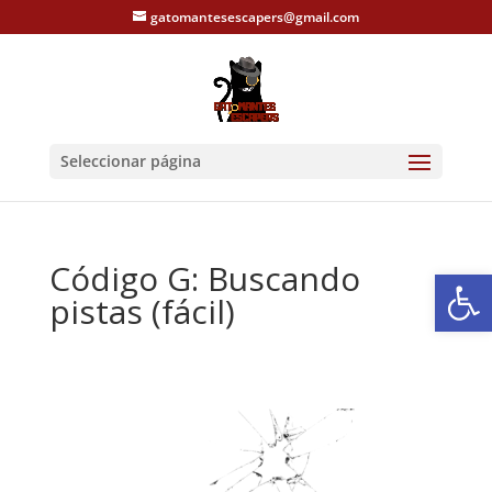
gatomantesescapers@gmail.com
Seleccionar página
Código G: Buscando
Abrir
pistas (fácil)