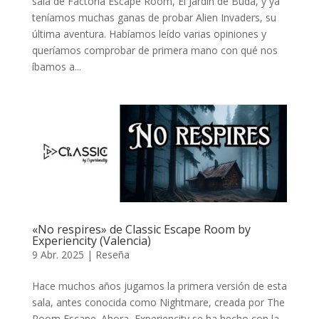
sala de Factoría Escape Room, El Jardín de Buda, y ya
teníamos muchas ganas de probar Alien Invaders, su
última aventura. Habíamos leído varias opiniones y
queríamos comprobar de primera mano con qué nos
íbamos a...
«No respires» de Classic Escape Room by
Experiencity (Valencia)
9 Abr. 2025
|
Reseña
Hace muchos años jugamos la primera versión de esta
sala, antes conocida como Nightmare, creada por The
Room Escape. Ahora, Experiencity se ha hecho con la