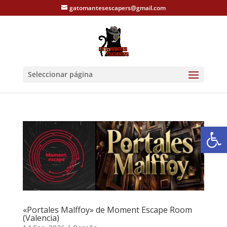
gatomantesescapers@gmail.com
Seleccionar página
Abrir
«Portales Malffoy» de Moment Escape Room
(Valencia)