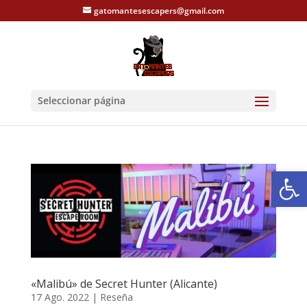
gatomantesescapers@gmail.com
Seleccionar página
Abrir
«Malibú» de Secret Hunter (Alicante)
17 Ago. 2022
|
Reseña