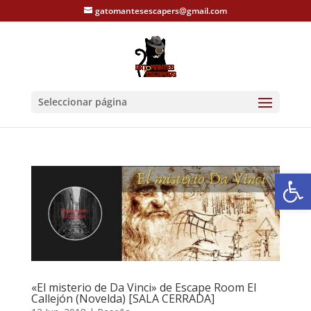
gatomantesescapers@gmail.com
Seleccionar página
Abrir
«El misterio de Da Vinci» de Escape Room El
Callejón (Novelda) [SALA CERRADA]