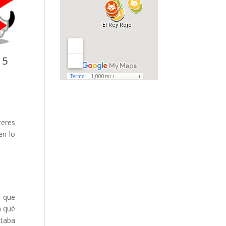
 5
teres
en lo
o que
a qué
ntaba