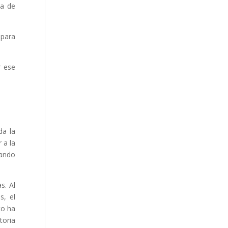
la de
 para
r ese
da la
 a la
uando
s. Al
s, el
to ha
toria