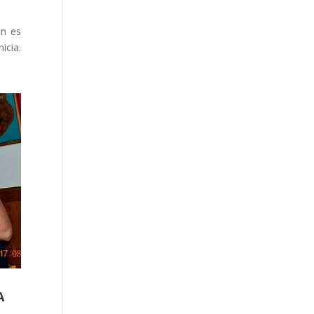
en es
icia.
A