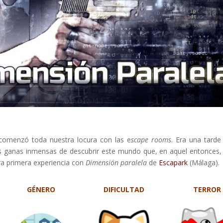
 comenzó toda nuestra locura con las
e
scape rooms
. Era una tard
s ganas inmensas de descubrir este mundo que, en aquel entonces,
ra primera experiencia con
Dimensión paralela
de
Escapark
(Málaga).
GÉNERO
DIFICULTAD
TERROR