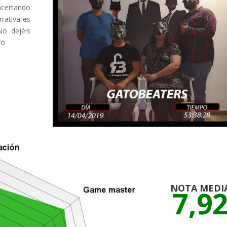
acertando
rativa es
No dejéis
to.
NOTA MEDI
7,9