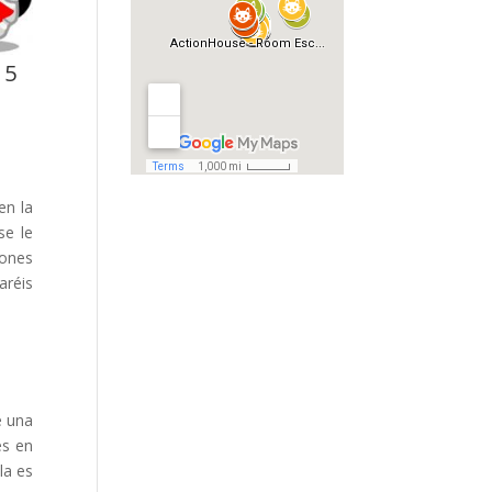
 5
en la
se le
iones
aréis
e una
es en
la es