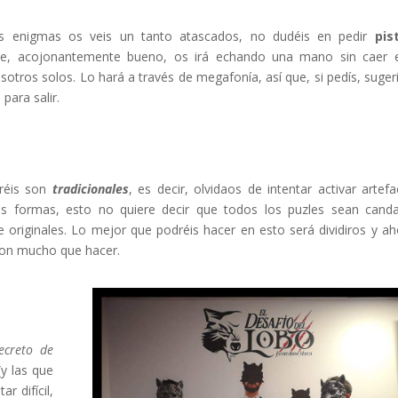
os enigmas os veis un tanto atascados, no dudéis en pedir
pis
je, acojonantemente bueno, os irá echando una mano sin caer 
otros solos. Lo hará a través de megafonía, así que, si pedís, suge
para salir.
réis son
tradicionales
, es decir, olvidaos de intentar activar artefa
s formas, esto no quiere decir que todos los puzles sean cand
originales. Lo mejor que podréis hacer en esto será dividiros y ah
on mucho que hacer.
secreto de
y las que
r difícil,