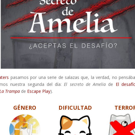
aters
pasamos por una serie de salazas que, la verdad, no pensá
mos nuestra segunda del día:
El secreto de Amelia
de
El desafí
La Trampa
de
Escape Play
).
GÉNERO
DIFICULTAD
TERRO