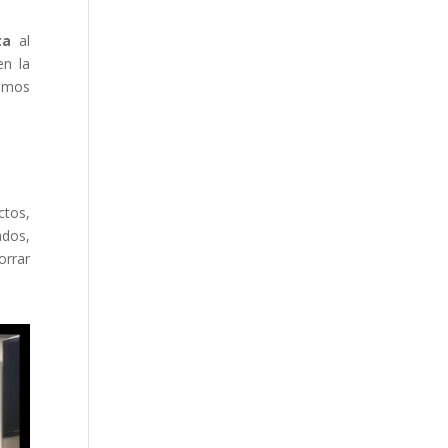
ta
al
en la
rimos
ctos,
ados,
orrar