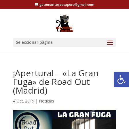
gatomantesescapers@gmail.com
Seleccionar página
¡Apertura! – «La Gran
Abrir
Fuga» de Road Out
(Madrid)
4 Oct. 2019
|
Noticias