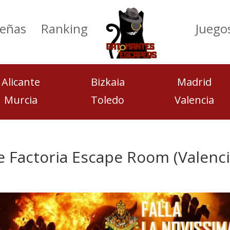
eñas
Ranking
Juego
Alicante
Bizkaia
Madrid
Murcia
Toledo
Valencia
de Factoria Escape Room (Valenci