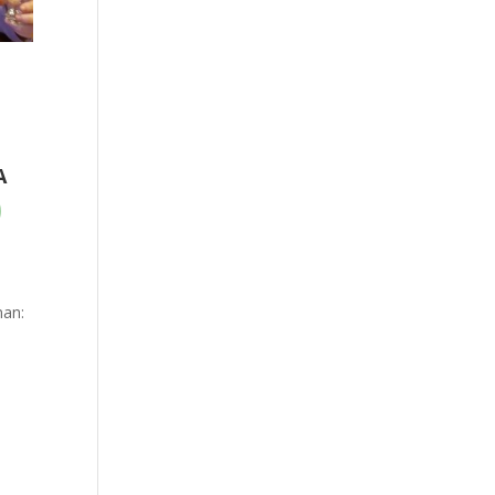
A
0
nan: