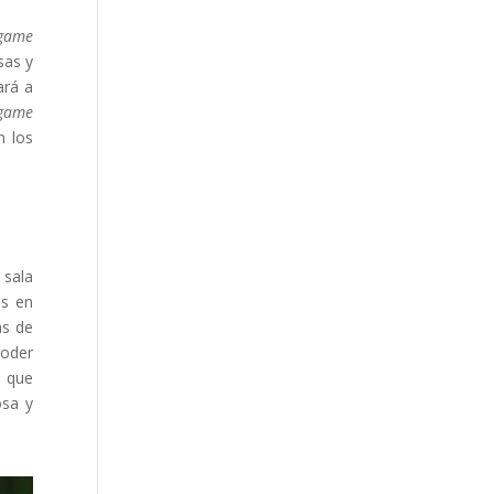
game
sas y
ará a
game
n los
 sala
os en
as de
poder
e que
osa y