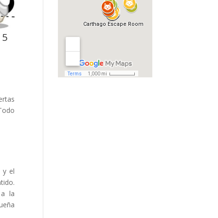
 5
ertas
 Todo
 y el
tido.
 a la
queña