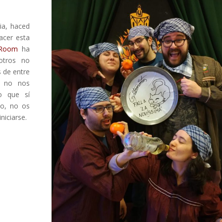
ia, haced
acer esta
e Room
ha
otros no
 de entre
y no nos
o que sí
vo, no os
iniciarse.