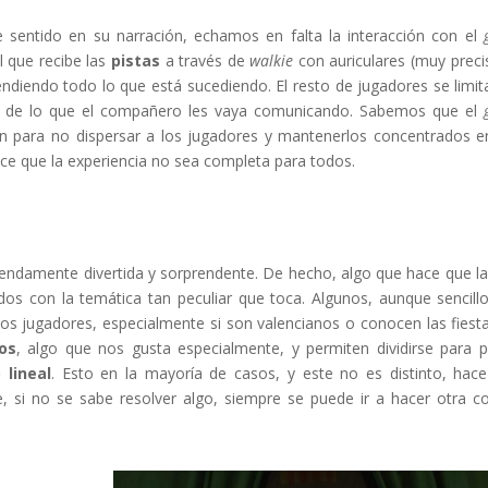
ene sentido en su narración, echamos en falta la interacción con el
l que recibe las
pistas
a través de
walkie
con auriculares (muy preci
ntendiendo todo lo que está sucediendo. El resto de jugadores se limit
ravés de lo que el compañero les vaya comunicando. Sabemos que el
n para no dispersar a los jugadores y mantenerlos concentrados e
ce que la experiencia no sea completa para todos.
mendamente divertida y sorprendente. De hecho, algo que hace que la
dos con la temática tan peculiar que toca. Algunos, aunque sencill
los jugadores, especialmente si son valencianos o conocen las fiest
cos
, algo que nos gusta especialmente, y permiten dividirse para 
 lineal
. Esto en la mayoría de casos, y este no es distinto, hac
, si no se sabe resolver algo, siempre se puede ir a hacer otra c