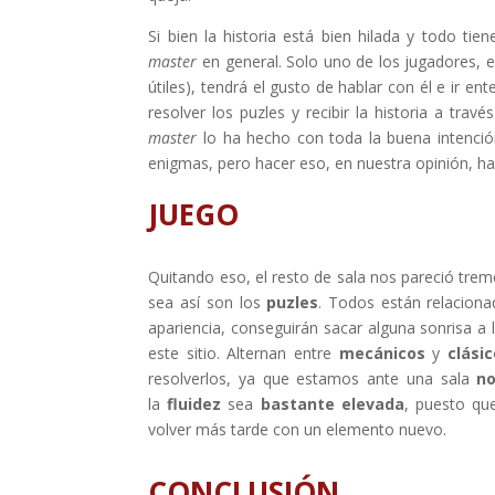
Si bien la historia está bien hilada y todo ti
master
en general. Solo uno de los jugadores, e
útiles), tendrá el gusto de hablar con él e ir e
resolver los puzles y recibir la historia a t
master
lo ha hecho con toda la buena intenció
enigmas, pero hacer eso, en nuestra opinión, ha
JUEGO
Quitando eso, el resto de sala nos pareció tre
sea así son los
puzles
. Todos están relaciona
apariencia, conseguirán sacar alguna sonrisa a 
este sitio. Alternan entre
mecánicos
y
clási
resolverlos, ya que estamos ante una sala
no
la
fluidez
sea
bastante elevada
, puesto que
volver más tarde con un elemento nuevo.
CONCLUSIÓN