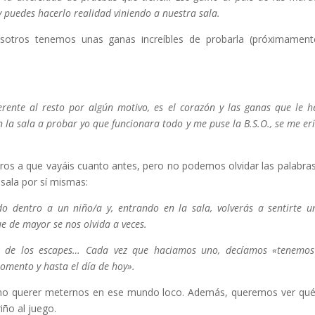
 puedes hacerlo realidad viniendo a nuestra sala.
sotros tenemos unas ganas increíbles de probarla (próximamen
rente al resto por algún motivo, es el corazón y las ganas que le 
 la sala a probar yo que funcionara todo y me puse la B.S.O., se me eri
ros a que vayáis cuanto antes, pero no podemos olvidar las palabra
sala por sí mismas:
do dentro a un niño/a y, entrando en la sala, volverás a sentirte 
ue de mayor se nos olvida a veces.
es de los escapes… Cada vez que haciamos uno, decíamos «tenemo
omento y hasta el día de hoy».
e no querer meternos en ese mundo loco. Además, queremos ver qu
iño al juego.