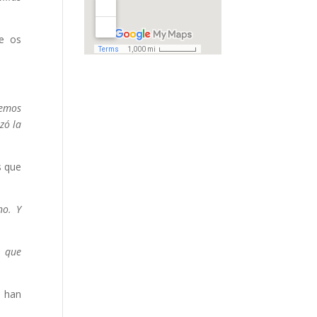
te os
hemos
zó la
s que
uno.
Y
s que
é han