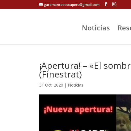
gatomantesescapers@gmail.com
Noticias
Res
¡Apertura! – «El somb
(Finestrat)
31 Oct. 2020
|
Noticias