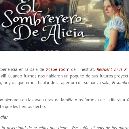
eriencia en la sala de
Xcape room
de Finestrat,
Resident virus X
,
allí. Cuando fuimos nos hablaron un poquito de sus futuros proyect
so, hoy os queremos hablar de la apertura de su nueva sala,
El sombr
bientada en las aventuras de la niña más famosa de la literatura
sta que les hemos hecho.
sala?
 la diversidad de pruebas que tiene… Ese guiño al país de las marav