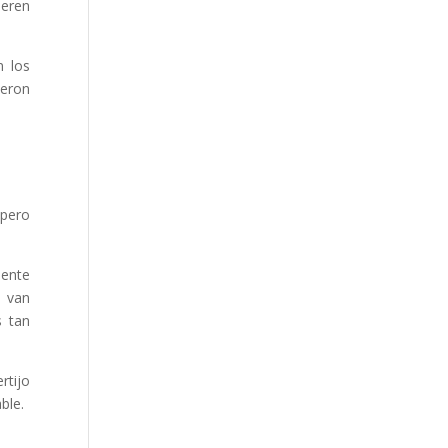
ieren
n los
ieron
pero
mente
y van
s tan
rtijo
ble.