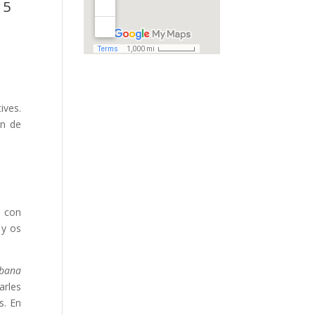
 5
ives.
én de
a con
 y os
abana
arles
s. En