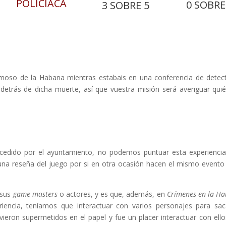
POLICÍACA
0 SOBRE
3 SOBRE 5
moso de la Habana mientras estabais en una conferencia de detect
etrás de dicha muerte, así que vuestra misión será averiguar qui
o cedido por el ayuntamiento, no podemos puntuar esta experienci
 una reseña del juego por si en otra ocasión hacen el mismo evento
 sus
game masters
o actores, y es que, además, en
Crímenes en la H
iencia, teníamos que interactuar con varios personajes para sac
vieron supermetidos en el papel y fue un placer interactuar con ello