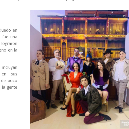
cluedo en
fue una
 lograron
eno en la
incluyan
s en sus
o de poco
 la gente