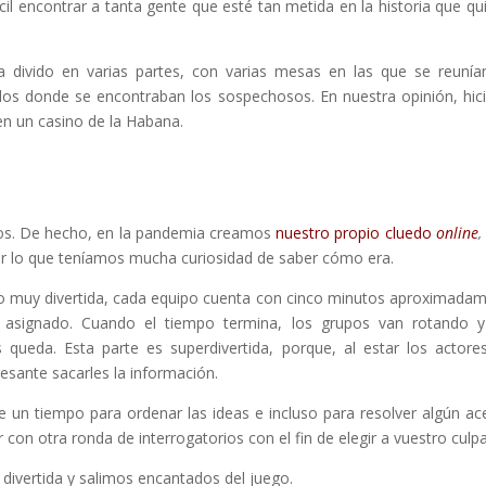
cil encontrar a tanta gente que esté tan metida en la historia que qu
 divido en varias partes, con varias mesas en las que se reunía
ados donde se encontraban los sospechosos. En nuestra opinión, hic
en un casino de la Habana.
dos. De hecho, en la pandemia creamos
nuestro propio cluedo
online
,
or lo que teníamos mucha curiosidad de saber cómo era.
tro muy divertida, cada equipo cuenta con cinco minutos aproximada
n asignado. Cuando el tiempo termina, los grupos van rotando 
queda. Esta parte es superdivertida, porque, al estar los actore
esante sacarles la información.
 un tiempo para ordenar las ideas e incluso para resolver algún ace
 con otra ronda de interrogatorios con el fin de elegir a vuestro culpa
divertida y salimos encantados del juego.