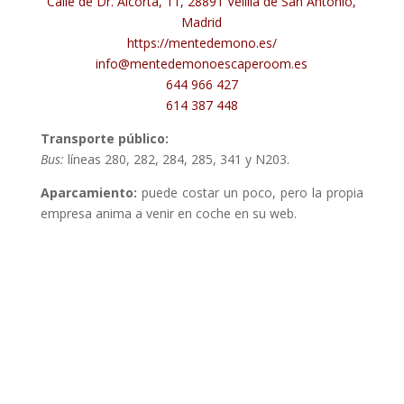
Calle de Dr. Alcorta, 11, 28891 Velilla de San Antonio,
Madrid
https://mentedemono.es/
info@mentedemonoescaperoom.es
644 966 427
614 387 448
Transporte público:
Bus:
líneas 280, 282, 284, 285, 341 y N203.
Aparcamiento:
puede costar un poco, pero la propia
empresa anima a venir en coche en su web.