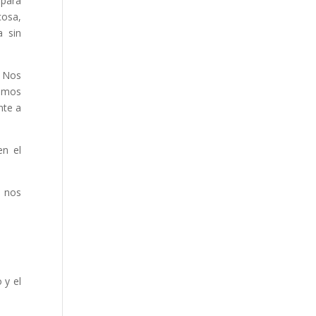
 para
cosa,
a sin
. Nos
íamos
nte a
en el
e nos
 y el