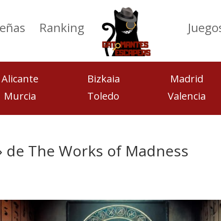
eñas
Ranking
Juego
Alicante
Bizkaia
Madrid
Murcia
Toledo
Valencia
y» de The Works of Madness