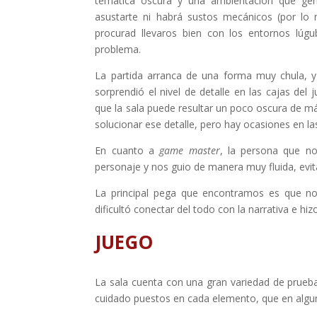
temática oscura y una ambientación que gen
asustarte ni habrá sustos mecánicos (por lo 
procurad llevaros bien con los entornos lúgub
problema.
La partida arranca de una forma muy chula, 
sorprendió el nivel de detalle en las cajas d
que la sala puede resultar un poco oscura de má
solucionar ese detalle, pero hay ocasiones en las
En cuanto a
game master
, la persona que no
personaje y nos guio de manera muy fluida, evi
La principal pega que encontramos es que nos
dificultó conectar del todo con la narrativa e hiz
JUEGO
La sala cuenta con una gran variedad de prueba
cuidado puestos en cada elemento, que en algun