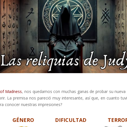
 of Madness
, nos quedamos con muchas ganas de probar su nueva 
brir. La premisa nos pareció muy interesante, así que, en cuanto tu
ara conocer nuestras impresiones?
GÉNERO
DIFICULTAD
TERRO