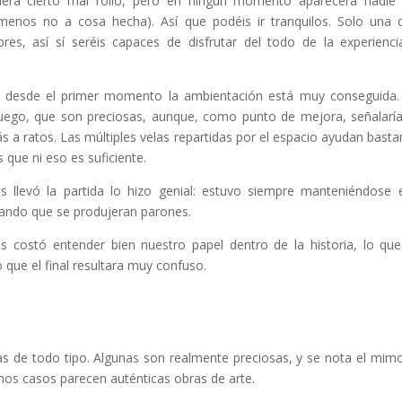
era cierto mal rollo, pero en ningún momento aparecerá nadie
menos no a cosa hecha). Así que podéis ir tranquilos. Solo una 
res, así sí seréis capaces de disfrutar del todo de la experienci
y desde el primer momento la ambientación está muy conseguida
el juego, que son preciosas, aunque, como punto de mejora, señalar
s a ratos. Las múltiples velas repartidas por el espacio ayudan basta
 que ni eso es suficiente.
s llevó la partida lo hizo genial: estuvo siempre manteniéndose 
tando que se produjeran parones.
 costó entender bien nuestro papel dentro de la historia, lo qu
o que el final resultara muy confuso.
s de todo tipo. Algunas son realmente preciosas, y se nota el mimo
os casos parecen auténticas obras de arte.