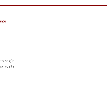
ante
ito según
ra vuelta