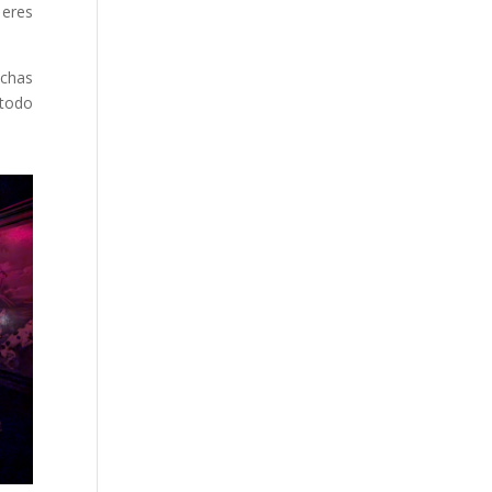
 eres
uchas
 todo