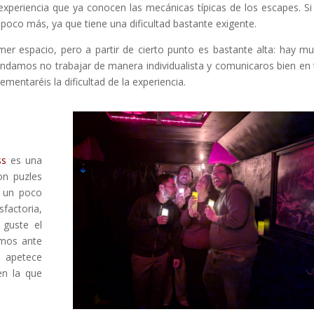
experiencia que ya conocen las mecánicas típicas de los escapes. Si
poco más, ya que tiene una dificultad bastante exigente.
imer espacio, pero a partir de cierto punto es bastante alta: hay m
endamos no trabajar de manera individualista y comunicaros bien en
entaréis la dificultad de la experiencia.
ss
es una
on puzles
r un poco
factoria,
 guste el
amos ante
 apetece
en la que