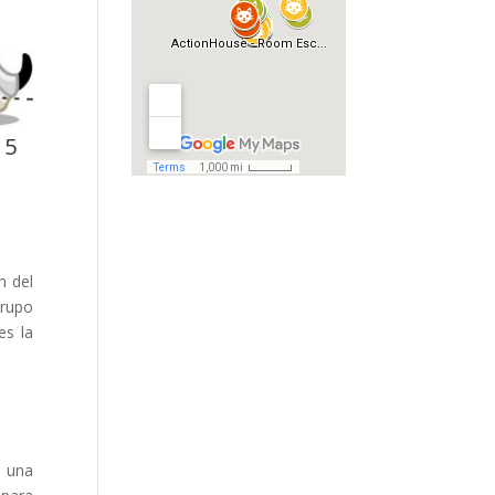
 5
n del
grupo
es la
e una