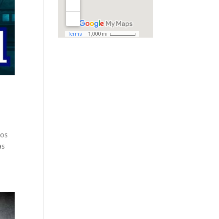
nos
as