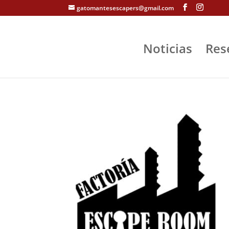
gatomantesescapers@gmail.com
Noticias
Res