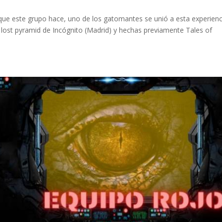
l que este grupo hace, uno de los gatomantes se unió a esta experienc
 lost pyramid de Incógnito (Madrid) y hechas previamente Tales of