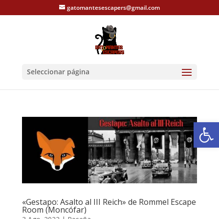
gatomantesescapers@gmail.com
Seleccionar página
Abrir
«Gestapo: Asalto al III Reich» de Rommel Escape
Room (Moncófar)