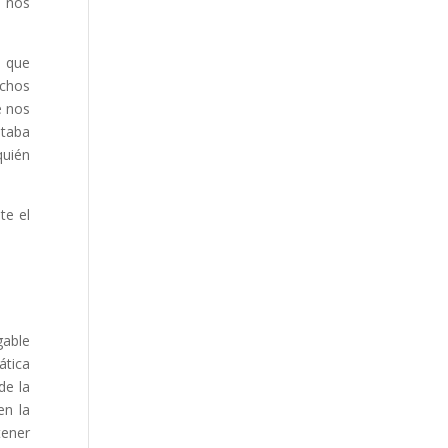
e nos
a que
uchos
e nos
staba
quién
te el
gable
ática
de la
en la
tener