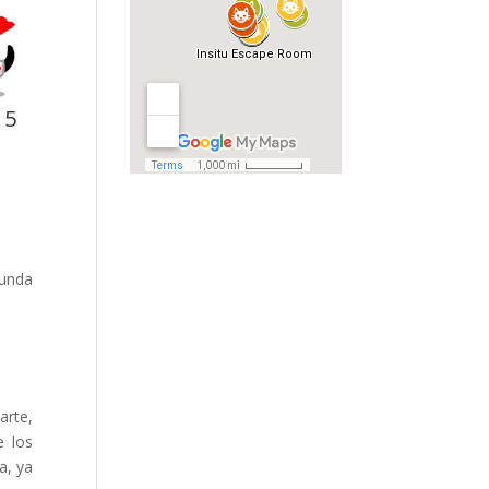
 5
gunda
arte,
e los
a, ya