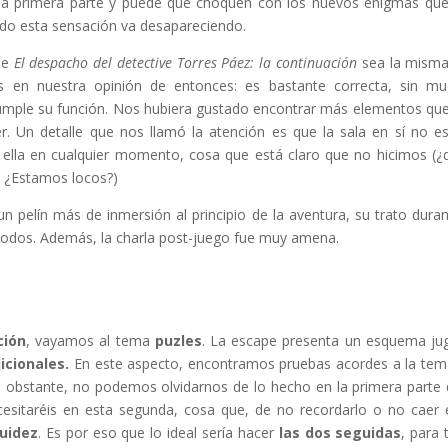
la primera parte y puede que choquen con los nuevos enigmas qu
ndo esta sensación va desapareciendo.
de
El despacho del detective Torres Páez: la continuación
sea la mism
 en nuestra opinión de entonces: es bastante correcta, sin m
cumple su función. Nos hubiera gustado encontrar más elementos qu
. Un detalle que nos llamó la atención es que la sala en sí no e
e ella en cualquier momento, cosa que está claro que no hicimos (¿
? ¿Estamos locos?)
 pelín más de inmersión al principio de la aventura, su trato duran
odos. Además, la charla post-juego fue muy amena.
ción
, vayamos al tema
puzles
. La escape presenta un esquema ju
icionales.
En este aspecto, encontramos pruebas acordes a la tem
No obstante, no podemos olvidarnos de lo hecho en la primera parte 
esitaréis en esta segunda, cosa que, de no recordarlo o no caer 
luidez
. Es por eso que lo ideal sería hacer
las dos seguidas
, para 