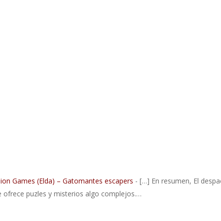
asion Games (Elda) – Gatomantes escapers
- […] En resumen, El desp
e ofrece puzles y misterios algo complejos.…