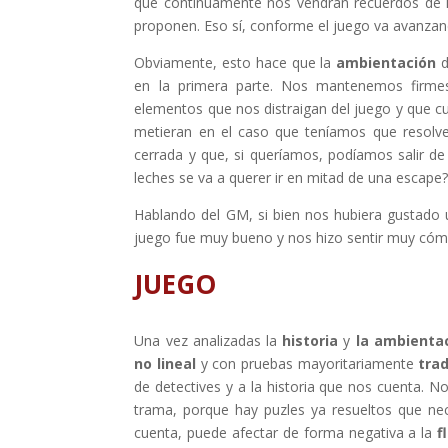
que continuamente nos vendrán recuerdos de 
proponen. Eso sí, conforme el juego va avanza
Obviamente, esto hace que la
ambientación
en la primera parte. Nos mantenemos firmes
elementos que nos distraigan del juego y que 
metieran en el caso que teníamos que resolver
cerrada y que, si queríamos, podíamos salir d
leches se va a querer ir en mitad de una escape
Hablando del GM, si bien nos hubiera gustado un
juego fue muy bueno y nos hizo sentir muy cóm
JUEGO
Una vez analizadas la
historia
y
la ambienta
no lineal
y con pruebas mayoritariamente
trad
de detectives y a la historia que nos cuenta. 
trama, porque hay puzles ya resueltos que nec
cuenta, puede afectar de forma negativa a la
f