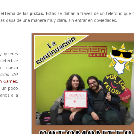
 el tema de las
pistas.
Estas se daban a través de un teléfono que 
las daba de una manera muy clara, sin entrar en obviedades.
y quieres
 detective
a nueva
pacho del
on Games
.
r un poco
manos a la