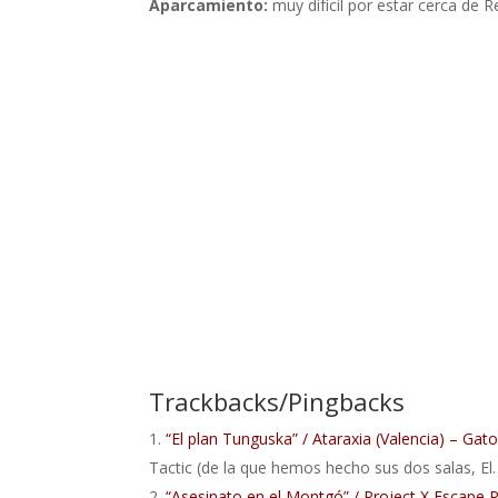
Aparcamiento:
muy difícil por estar cerca de R
Trackbacks/Pingbacks
“El plan Tunguska” / Ataraxia (Valencia) – Ga
Tactic (de la que hemos hecho sus dos salas, El
“Asesinato en el Montgó” / Project X Escape