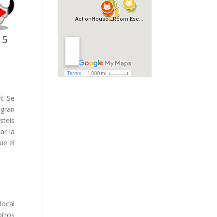
 5
it
. Se
 gran
steis
ar la
ue el
local
otros