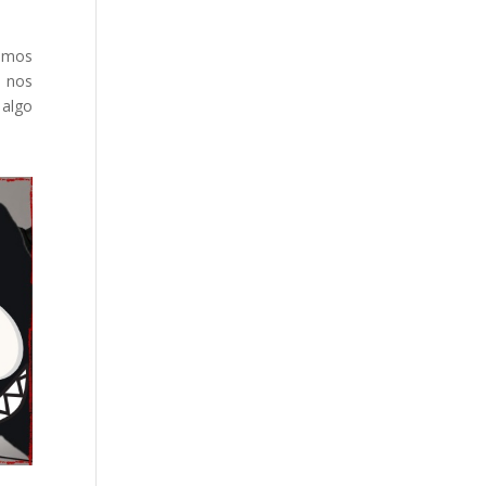
vimos
y nos
 algo