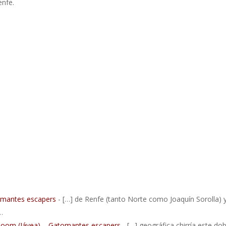
enfe.
tomantes escapers
- […] de Renfe (tanto Norte como Joaquín Sorolla) 
…
 Room (Jávea) – Gatomantes escapers
- […] geográfica chirría este dob