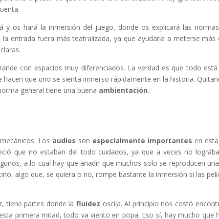
uenta.
rá y os hará la inmersión del juego, donde os explicará las normas
e la entrada fuera más teatralizada, ya que ayudaría a meterse más 
claras.
rande con espacios muy diferenciados. La verdad es que todo est
hacen que uno se sienta inmerso rápidamente en la historia. Quitan
 norma general tiene una buena
ambientación
.
mecánicos. Los
audios
son
especialmente importantes
en esta
reció que no estaban del todo cuidados, ya que a veces no lográ
algunos, a lo cual hay que añadir que muchos solo se reproducen una
ino, algo que, se quiera o no, rompe bastante la inmersión si las pelí
r, tiene partes donde la
fluidez
oscila. Al principio nos costó encontr
 esta primera mitad, todo va viento en popa. Eso sí, hay mucho que 