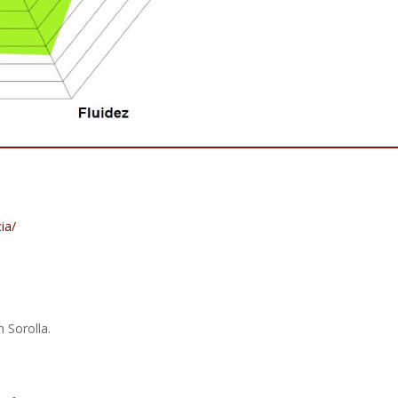
ia/
 Sorolla.