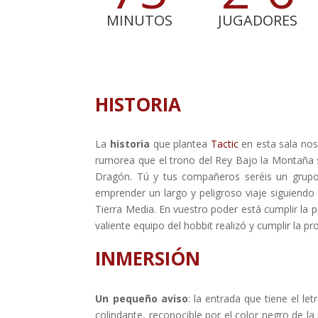
MINUTOS
JUGADORES
HISTORIA
La
historia
que plantea
Tactic
en esta sala nos 
rumorea que el trono del Rey Bajo la Montaña s
Dragón. Tú y tus compañeros seréis un grupo/e
emprender un largo y peligroso viaje siguiendo 
Tierra Media. En vuestro poder está cumplir la p
valiente equipo del hobbit realizó y cumplir la pr
INMERSIÓN
Un pequeño aviso
: la entrada que tiene el let
colindante, reconocible por el color negro de l