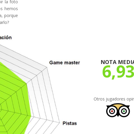
r la foto
nos hemos
a, porque
arlo?
NOTA MEDI
6,9
Otros jugadores opi