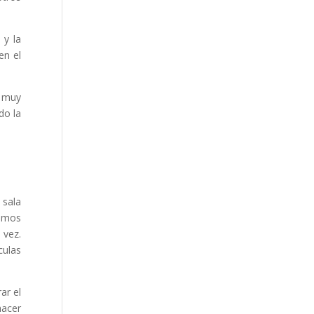
 y la
en el
á muy
do la
 sala
bamos
 vez.
culas
ar el
hacer