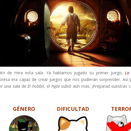
to de mira esta sala. Ya habíamos jugado su primer juego,
La
resa era capaz de crear juegos que nos pudieran sorprender. Así 
er una sala de
El hobbit
, el
hype
subió aún mas. ¡Preparad vuestras 
GÉNERO
DIFICULTAD
TERRO