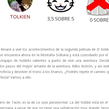
TOLKIEN
3,5 SOBRE 5
0 SOBRE
llevará a vivir los acontecimientos de la segunda película de
El hobb
e encuentra ahora en la Montaña Solitaria y está custodiado por el
quipo de hobbits valientes a punto de vivir una aventura. Decidi
los pasos del mayor amante de la aventura, Bilbo Bolsón, y así visit
rofecía y devolver el trono a los Enanos. ¿Podréis repetir el camino q
ofecía? Vamos a ello.
rero de Tactic es la de
La casa paranormal
. La del hobbit está en el 
a persiana a pesar de que no tiene una señalización muy grande. Nos