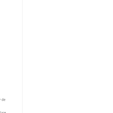
y de
laje