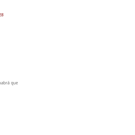
28
habrá que