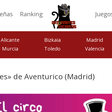
eñas
Ranking
Juego
Alicante
Bizkaia
Madrid
Murcia
Toledo
Valencia
res» de Aventurico (Madrid)