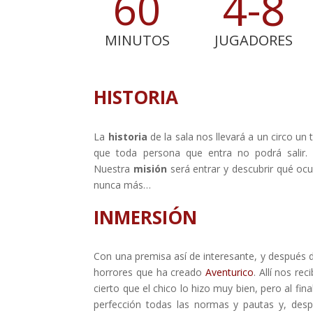
4-8
60
MINUTOS
JUGADORES
HISTORIA
La
historia
de la sala nos llevará a un circo u
que toda persona que entra no podrá salir. 
Nuestra
misión
será entrar y descubrir qué oc
nunca más…
INMERSIÓN
Con una premisa así de interesante, y después d
horrores que ha creado
Aventurico
. Allí nos reci
cierto que el chico lo hizo muy bien, pero al fin
perfección todas las normas y pautas y, des