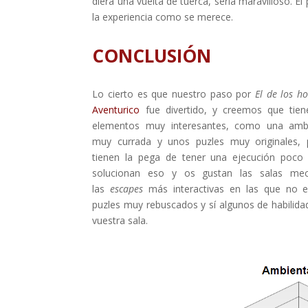
diera una vuelta de tuerca, sería maravilloso. El
la experiencia como se merece.
CONCLUSIÓN
Lo cierto es que nuestro paso por
El de los h
Aventurico
fue divertido, y creemos que tien
elementos muy interesantes, como una ambi
muy currada y unos puzles muy originales,
tienen la pega de tener una ejecución poco p
solucionan eso y os gustan las salas mec
las
escapes
más interactivas en las que no e
puzles muy rebuscados y sí algunos de habilida
vuestra sala.