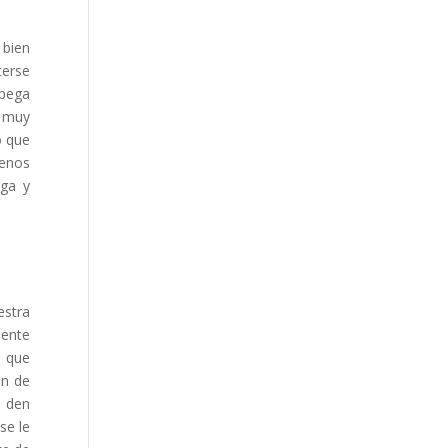
 bien
terse
 pega
a muy
o que
menos
aga y
estra
mente
s que
ón de
e den
se le