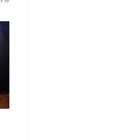
te de