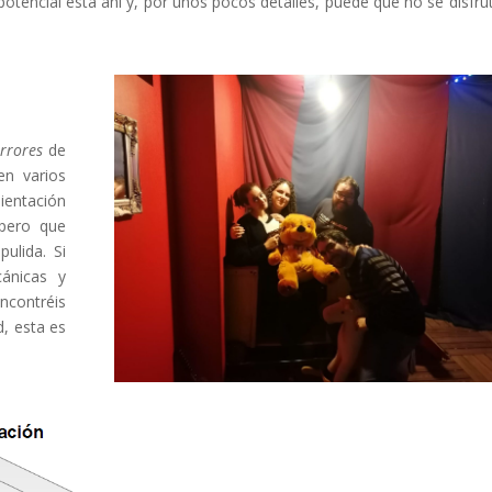
 potencial está ahí y, por unos pocos detalles, puede que no se disfru
orrores
de
en varios
entación
 pero que
ulida. Si
ánicas y
ncontréis
d, esta es