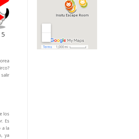
 5
morea
irco?
salir
e los
r. Es
 a la
o, ya