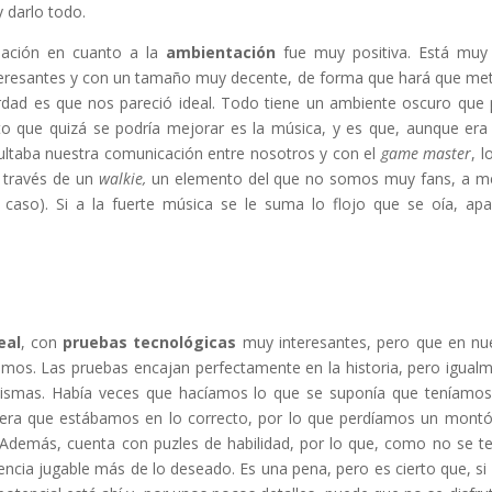
 darlo todo.
sación en cuanto a la
ambientación
fue muy positiva. Está muy
teresantes y con un tamaño muy decente, de forma que hará que me
 verdad es que nos pareció ideal. Todo tiene un ambiente oscuro que
nto que quizá se podría mejorar es la música, y es que, aunque er
cultaba nuestra comunicación entre nosotros y con el
game master
, l
 través de un
walkie,
un elemento del que no somos muy fans, a 
l caso). Si a la fuerte música se le suma lo flojo que se oía, ap
eal
, con
pruebas tecnológicas
muy interesantes, pero que en nu
os. Las pruebas encajan perfectamente en la historia, pero igual
 mismas. Había veces que hacíamos lo que se suponía que teníamo
ijera que estábamos en lo correcto, por lo que perdíamos un mont
Además, cuenta con puzles de habilidad, por lo que, como no se t
ncia jugable más de lo deseado. Es una pena, pero es cierto que, si 