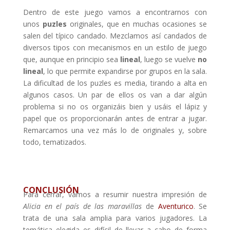
Dentro de este juego vamos a encontrarnos con
unos
puzles
originales, que en muchas ocasiones se
salen del típico candado. Mezclamos así candados de
diversos tipos con mecanismos en un estilo de juego
que, aunque en principio sea
lineal
,
luego se vuelve
no
lineal
, lo que permite expandirse por grupos en la sala.
La dificultad de los puzles es media, tirando a alta en
algunos casos. Un par de ellos os van a dar algún
problema si no os organizáis bien y usáis el lápiz y
papel que os proporcionarán antes de entrar a jugar.
Remarcamos una vez más lo de originales y, sobre
todo, tematizados.
CONCLUSIÓN
Para cerrar, vamos a resumir nuestra impresión de
Alicia en el país de las maravillas
de
Aventurico
. Se
trata de una sala amplia para varios jugadores. La
temática elegida es difícil de llevar a cabo de forma