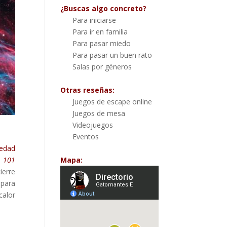
¿Buscas algo concreto?
Para iniciarse
Para ir en familia
Para pasar miedo
Para pasar un buen rato
Salas por géneros
Otras reseñas:
Juegos de escape online
Juegos de mesa
Videojuegos
Eventos
iedad
Mapa:
o
101
ierre
 para
calor