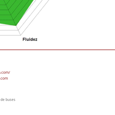
m.com/
m.com
n de buses