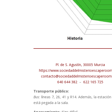
Pl. de S. Agustín, 30005 Murcia
https://www.sociedaddelmisterioescaperoo
contacto@sociedaddelmisterioescaperoo
640 644 382
–
622 165 725
Transporte público:
Bus:
líneas 7, 26, 41 y R14. Además, la estació
está pegada a la sala.
Aparcamiento:
Algo difícil.