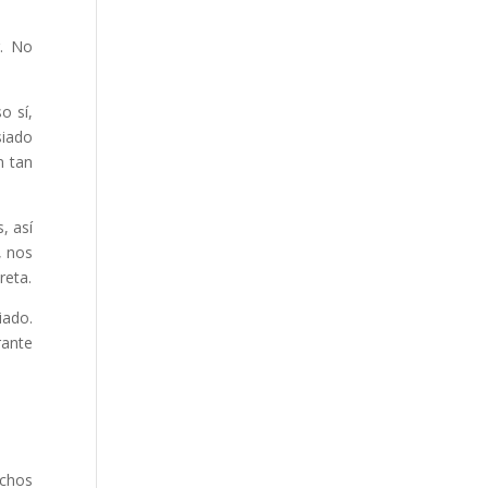
r. No
o sí,
siado
n tan
, así
, nos
reta.
iado.
rante
chos