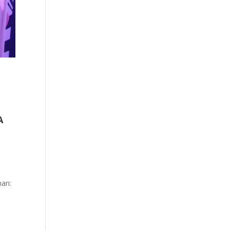
A
7
nan: