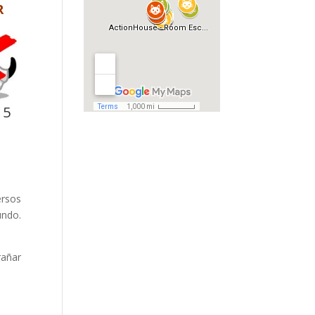
R
 5
ersos
undo.
rañar