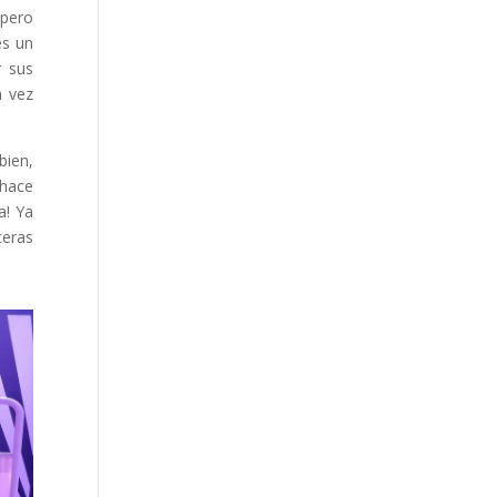
 pero
es un
r sus
a vez
bien,
 hace
a! Ya
ceras