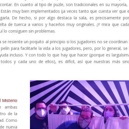
ontar. En cuanto al tipo de puzle, son tradicionales en su mayoría,
Están muy bien implementados (¡a veces tanto que cuesta ver que 
garla. De hecho, si por algo destaca la sala, es precisamente po
ta de tuerca a varios y hacerlos muy originales. ¡Y mira que cad
í lo consiguen sin problemas.
a se resiente un poquito al principio si los jugadores no se coordinan 
lín para facilitarle la vida a los jugadores, pero, por lo general, se
yuda incluso. Y con todo lo que hay que hacer (¡porque es larguísim
todos y cada uno de ellos), es difícil, así que nuestras más sin
 Misterio
de ambas
tro de la
dad. Como
 de nueva