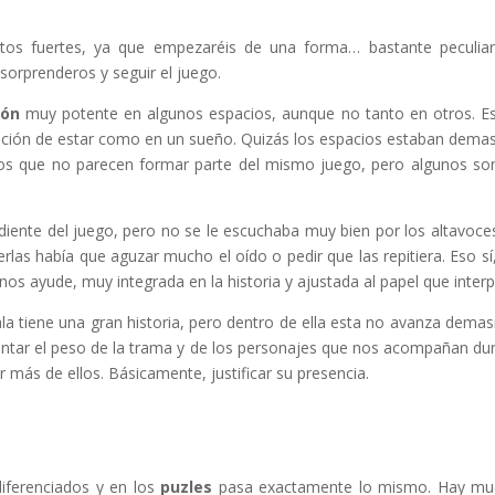
os fuertes, ya que empezaréis de una forma… bastante peculia
orprenderos y seguir el juego.
ión
muy potente en algunos espacios, aunque no tanto en otros. Es
sación de estar como en un sueño. Quizás los espacios estaban dema
nos que no parecen formar parte del mismo juego, pero algunos so
diente del juego, pero no se le escuchaba muy bien por los altavoces
rlas había que aguzar mucho el oído o pedir que las repitiera. Eso sí
nos ayude, muy integrada en la historia y ajustada al papel que interp
la tiene una gran historia, pero dentro de ella esta no avanza demas
entar el peso de la trama y de los personajes que nos acompañan du
más de ellos. Básicamente, justificar su presencia.
iferenciados y en los
puzles
pasa exactamente lo mismo. Hay mu