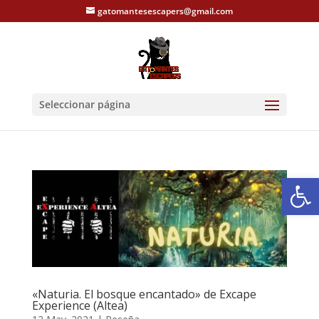
gatomantesescapers@gmail.com
Seleccionar página
Abrir
«Naturia. El bosque encantado» de Excape
Experience (Altea)