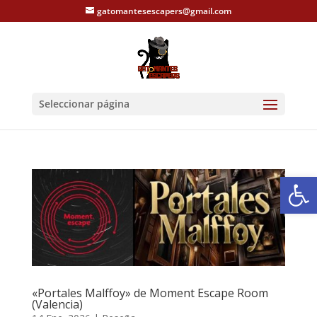
gatomantesescapers@gmail.com
Seleccionar página
Abrir
«Portales Malffoy» de Moment Escape Room
(Valencia)