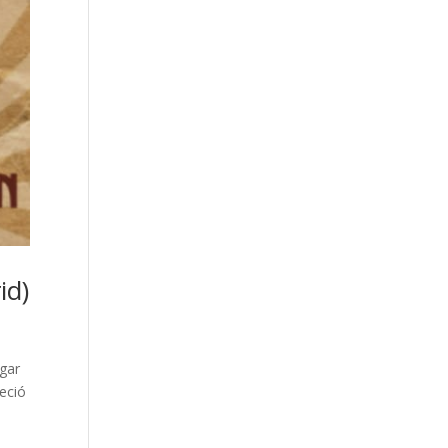
id)
ugar
eció