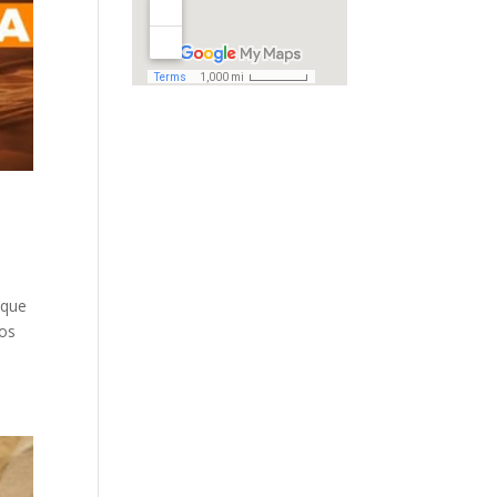
 que
tos