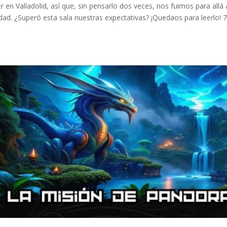
n Valladolid, así que, sin pensarlo dos veces, nos fuimos para allá 
iudad. ¿Superó esta sala nuestras expectativas? ¡Quedaos para leerlo! 