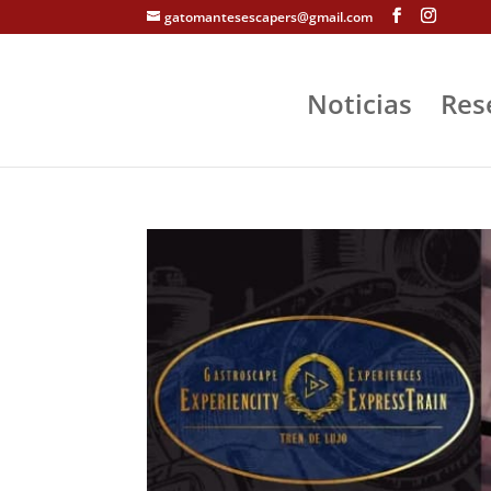
gatomantesescapers@gmail.com
Noticias
Res