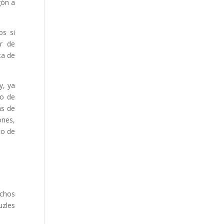
gón a
os si
r de
ta de
y, ya
to de
ns de
ones,
to de
uchos
uzles