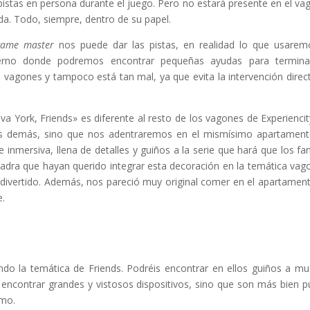
istas en persona durante el juego. Pero no estará presente en el va
da. Todo, siempre, dentro de su papel.
game master
nos puede dar las pistas, en realidad lo que usarem
rno donde podremos encontrar pequeñas ayudas para termina
 vagones y tampoco está tan mal, ya que evita la intervención direc
 York, Friends» es diferente al resto de los vagones de Experiencit
as demás, sino que nos adentraremos en el mismísimo apartamen
 inmersiva, llena de detalles y guiños a la serie que hará que los fa
uadra que hayan querido integrar esta decoración en la temática vag
 divertido. Además, nos pareció muy original comer en el apartamen
e.
do la temática de Friends. Podréis encontrar en ellos guiños a m
 encontrar grandes y vistosos dispositivos, sino que son más bien p
smo.