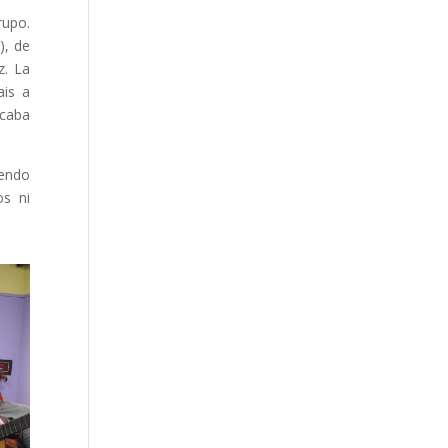
rupo.
), de
z. La
ais a
acaba
iendo
os ni