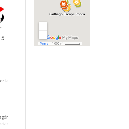
 5
or la
vagón
ncias