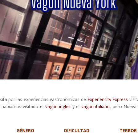
isita por las experiencias gastronómicas de
Experiencity Express
visi
e habíamos visitado el
vagón inglés
y el
vagón italiano
, pero Nueva
GÉNERO
DIFICULTAD
TERROR