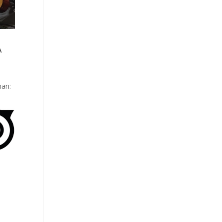
A
nan: