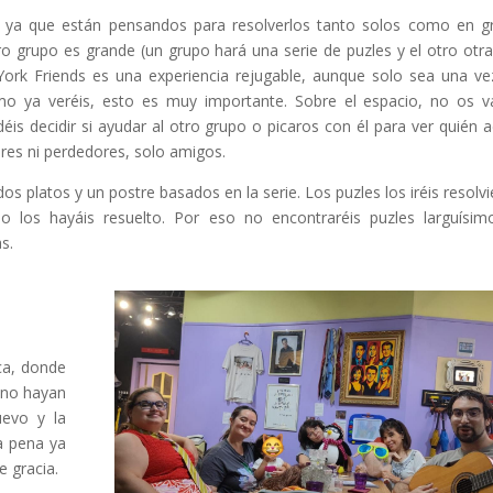
, ya que están pensandos para resolverlos tanto solos como en g
o grupo es grande (un grupo hará una serie de puzles y el otro otra
rk Friends es una experiencia rejugable, aunque solo sea una ve
omo ya veréis, esto es muy importante. Sobre el espacio, no os v
éis decidir si ayudar al otro grupo o picaros con él para ver quién 
ores ni perdedores, solo amigos.
os platos y un postre basados en la serie. Los puzles los iréis resolv
 los hayáis resuelto. Por eso no encontraréis puzles larguísim
s.
ca, donde
 no hayan
uevo y la
a pena ya
e gracia.