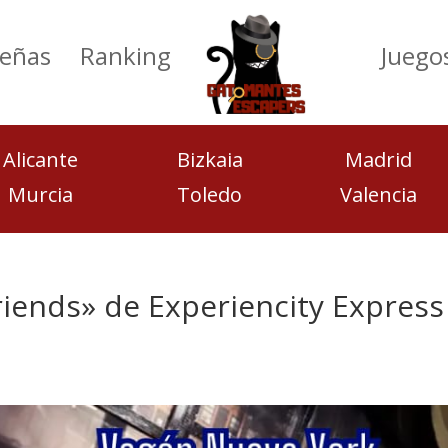
eñas
Ranking
Juego
Alicante
Bizkaia
Madrid
Murcia
Toledo
Valencia
iends» de Experiencity Express