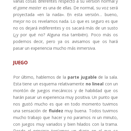
varias cosas diferentes respecto a su versión normal y
el
game master
es una de ellas. De normal, su voz será
proyectada «en la nada». En esta versión… bueno,
mejor no os revelamos nada. Lo que es seguro es que
no os dejará indiferentes y os sacará más de un susto
(¿y por qué no? Alguna risa también). Poco más os
podemos decir, pero ya os avisamos que os hará
pasar un experiencia mucho más inmersiva.
JUEGO
Por último, hablemos de la
parte jugable
de la sala.
Esta tiene un esquema relativamente
no lineal
con un
montón de juegos mecánicos y de habilidad que os
harán pasar un experiencia muy positiva. Un punto que
nos gustó mucho es que en todo momento tuvimos
una sensación de
fluidez
muy buena. Todos tuvimos
mucho trabajo que hacer y no paramos ni un minuto,
con juegos muy variados y bien hilados con la trama.
Desde el principio teníamos un diario en el que se