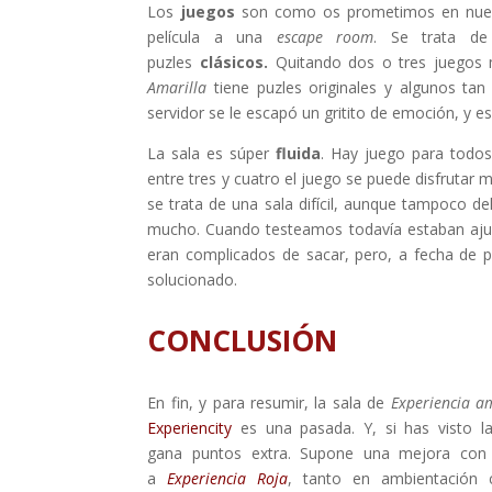
Los
juegos
son como os prometimos en nues
película a una
escape room
. Se trata de
puzles
clásicos.
Quitando dos o tres juegos 
Amarilla
tiene puzles originales y algunos ta
servidor se le escapó un gritito de emoción, y 
La sala es súper
fluida
. Hay juego para todo
entre tres y cuatro el juego se puede disfrutar
se trata de una sala difícil, aunque tampoco del
mucho. Cuando testeamos todavía estaban ajusta
eran complicados de sacar, pero, a fecha de p
solucionado.
CONCLUSIÓN
En fin, y para resumir, la sala de
Experiencia am
Experiencity
es una pasada. Y, si has visto la 
gana puntos extra. Supone una mejora con 
a
Experiencia Roja
, tanto en ambientación