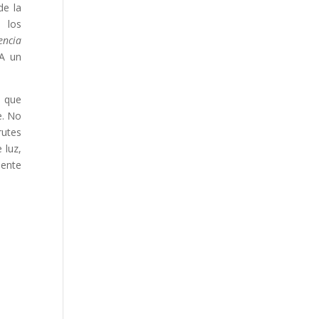
de la
 los
encia
 A un
s que
e. No
rutes
 luz,
mente