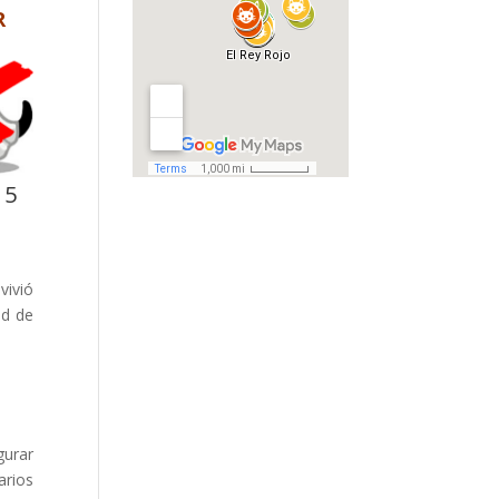
R
 5
vivió
ad de
gurar
arios