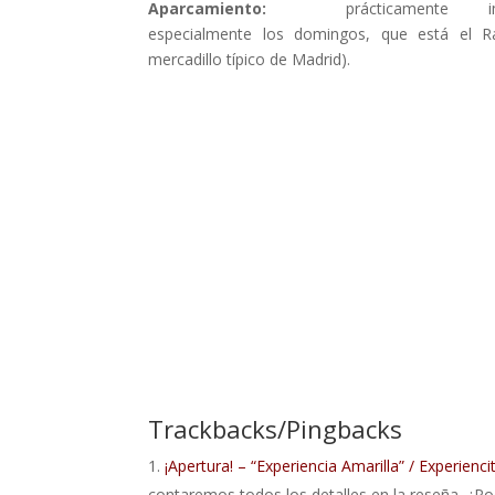
Aparcamiento:
prácticamente imp
especialmente los domingos, que está el R
mercadillo típico de Madrid).
Trackbacks/Pingbacks
¡Apertura! – “Experiencia Amarilla” / Experien
contaremos todos los detalles en la reseña. ¿P