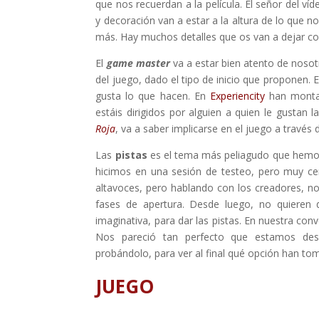
que nos recuerdan a la película. El señor del ví
y decoración van a estar a la altura de lo que
más. Hay muchos detalles que os van a dejar co
El
game master
va a estar bien atento de nosotr
del juego, dado el tipo de inicio que proponen. 
gusta lo que hacen. En
Experiencity
han mont
estáis dirigidos por alguien a quien le gustan
Roja
, va a saber implicarse en el juego a través d
Las
pistas
es el tema más peliagudo que hemos
hicimos en una sesión de testeo, pero muy cer
altavoces, pero hablando con los creadores, n
fases de apertura. Desde luego, no quieren
imaginativa, para dar las pistas. En nuestra conv
Nos pareció tan perfecto que estamos dese
probándolo, para ver al final qué opción han to
JUEGO