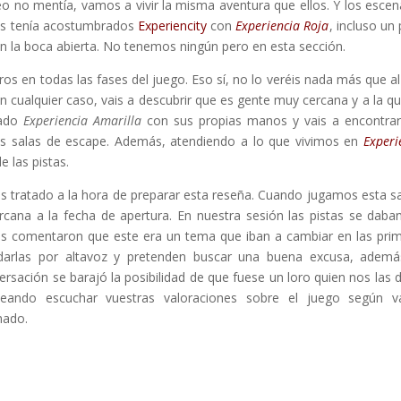
deo no mentía, vamos a vivir la misma aventura que ellos. Y los escen
 nos tenía acostumbrados
Experiencity
con
Experiencia Roja
, incluso un
n la boca abierta. No tenemos ningún pero en esta sección.
os en todas las fases del juego. Eso sí, no lo veréis nada más que al 
En cualquier caso, vais a descubrir que es gente muy cercana y a la qu
ado
Experiencia Amarilla
con sus propias manos y vais a encontra
 las salas de escape. Además, atendiendo a lo que vivimos en
Experi
e las pistas.
 tratado a la hora de preparar esta reseña. Cuando jugamos esta sa
cana a la fecha de apertura. En nuestra sesión las pistas se daba
os comentaron que este era un tema que iban a cambiar en las pri
 darlas por altavoz y pretenden buscar una buena excusa, adem
ersación se barajó la posibilidad de que fuese un loro quien nos las d
ando escuchar vuestras valoraciones sobre el juego según va
mado.