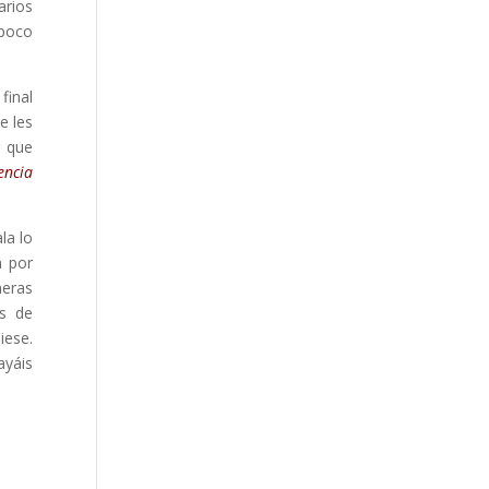
arios
 poco
final
e les
r que
encia
la lo
n por
meras
ás de
iese.
yáis