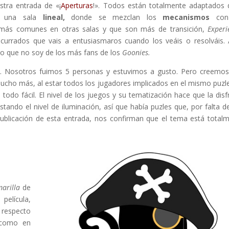
tra entrada de «¡
Aperturas
!». Todos están totalmente adaptados 
 una sala
lineal,
donde se mezclan los
mecanismos
con
más comunes en otras salas y que son más de transición,
Experi
n currados que vais a entusiasmaros cuando los veáis o resolváis.
eso que no soy de los más fans de los
Goonies.
s. Nosotros fuimos 5 personas y estuvimos a gusto. Pero creemo
 mucho más, al estar todos los jugadores implicados en el mismo puzl
 todo fácil. El nivel de los juegos y su tematización hace que la disf
ndo el nivel de iluminación, así que había puzles que, por falta de
ublicación de esta entrada, nos confirman que el tema está total
arilla
de
película,
respecto
 como en