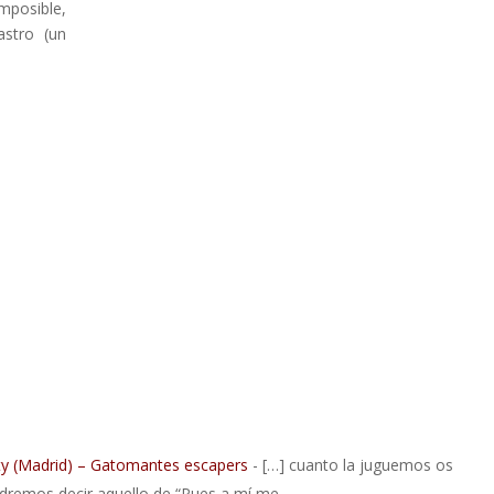
osible,
astro (un
city (Madrid) – Gatomantes escapers
- […] cuanto la juguemos os
odremos decir aquello de “Pues a mí me…