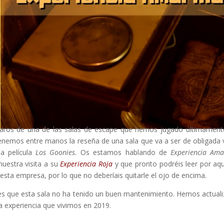
laros de una de las salas de escape que hemos jugado últimament
nemos entre manos la reseña de una sala que va a ser de obligada v
 película
Los Goonies.
Os estamos hablando de
Experiencia Amar
uestra visita a su
Experiencia Roja
y que pronto podréis leer por aqu
esta empresa, por lo que no deberíais quitarle el ojo de encima.
es que esta sala no ha tenido un buen mantenimiento. Hemos actual
la experiencia que vivimos en 2019.