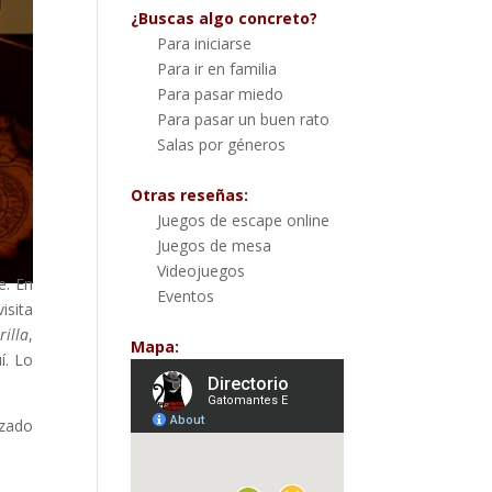
¿Buscas algo concreto?
Para iniciarse
Para ir en familia
Para pasar miedo
Para pasar un buen rato
Salas por géneros
Otras reseñas:
Juegos de escape online
Juegos de mesa
Videojuegos
e. En
Eventos
isita
illa
,
Mapa:
í. Lo
izado