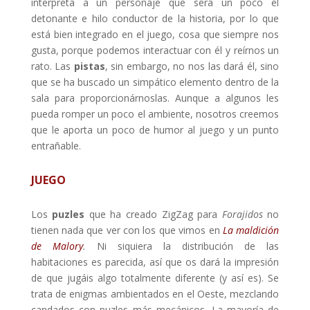
interpreta a un personaje que será un poco el
detonante e hilo conductor de la historia, por lo que
está bien integrado en el juego, cosa que siempre nos
gusta, porque podemos interactuar con él y reírnos un
rato. Las
pistas
, sin embargo, no nos las dará él, sino
que se ha buscado un simpático elemento dentro de la
sala para proporcionárnoslas. Aunque a algunos les
pueda romper un poco el ambiente, nosotros creemos
que le aporta un poco de humor al juego y un punto
entrañable.
JUEGO
Los
puzles
que ha creado ZigZag para
Forajidos
no
tienen nada que ver con los que vimos en
La maldición
de Malory
.
Ni siquiera la distribución de las
habitaciones es parecida, así que os dará la impresión
de que jugáis algo totalmente diferente (y así es). Se
trata de enigmas ambientados en el Oeste, mezclando
candados con puzles más mecánicos. La mayoría de