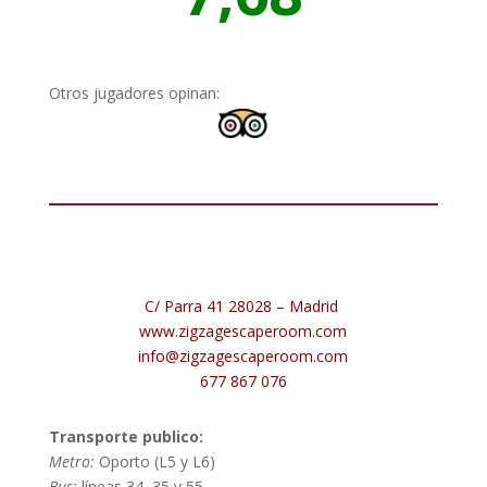
Otros jugadores opinan:
C/ Parra 41 28028 – Madrid
www.zigzagescaperoom.com
info@zigzagescaperoom.com
677 867 076
Transporte publico:
Metro:
Oporto (L5 y L6)
Bus:
líneas 34, 35 y 55.