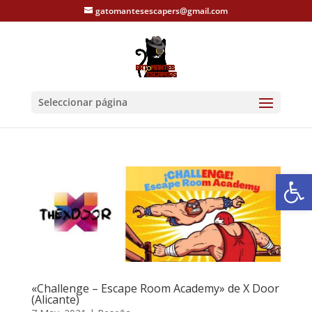
gatomantesescapers@gmail.com
Seleccionar página
Abrir
«Challenge – Escape Room Academy» de X Door
(Alicante)