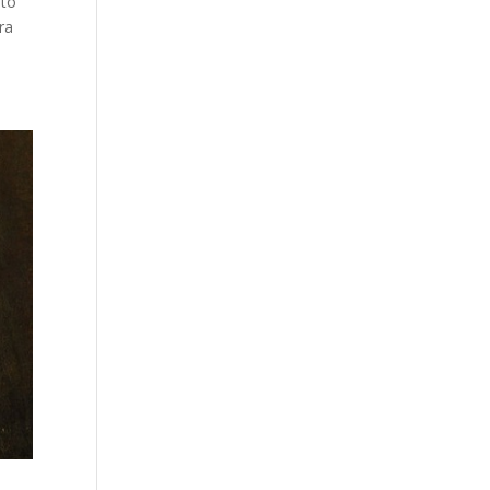
oto
ra