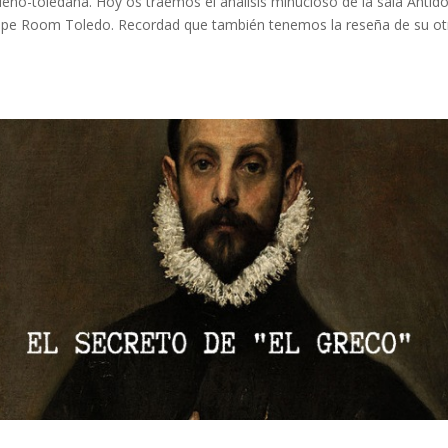
eño-toledana. Hoy os traemos el análisis minucioso de la sala Antíd
scape Room Toledo. Recordad que también tenemos la reseña de su ot