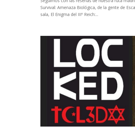
Seguimos con las reseñas de nuestra ruta madril
Survival: Amenaza Biológica, de la gente de E
sala, El Enigma del IIIº Reich:...