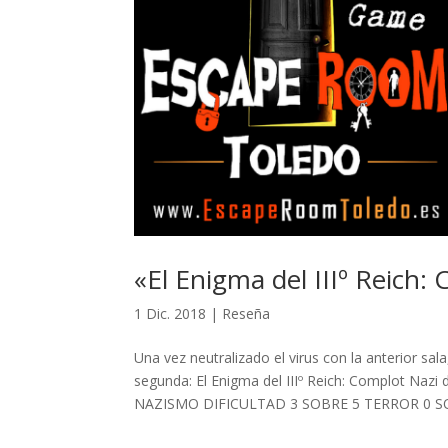
«El Enigma del IIIº Reich
1 Dic. 2018
|
Reseña
Una vez neutralizado el virus con la anterior sa
segunda: El Enigma del IIIº Reich: Complot 
NAZISMO DIFICULTAD 3 SOBRE 5 TERROR 0 SO