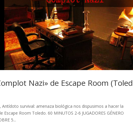
: Complot Nazi» de Escape Room (Toled
la, Antídoto survival: amenaza biológica nos dispusimos a hacer la
Nazi de Escape Room Toledo. 60 MINUTOS 2-6 JUGADORES GÉNERO
BRE 5...