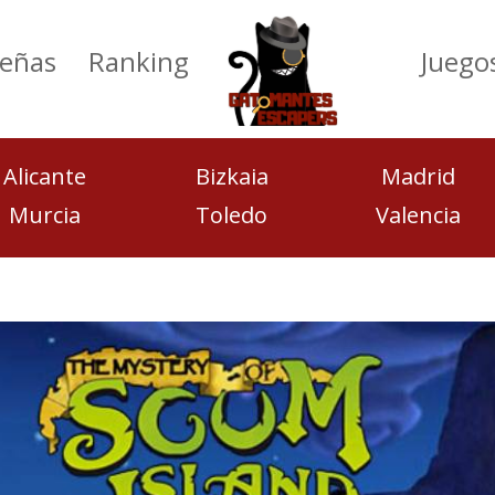
eñas
Ranking
Juego
Alicante
Bizkaia
Madrid
Murcia
Toledo
Valencia