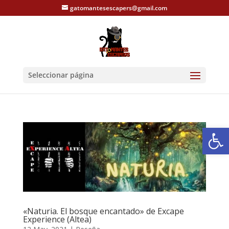
gatomantesescapers@gmail.com
Seleccionar página
Abrir
«Naturia. El bosque encantado» de Excape
Experience (Altea)